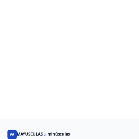
MAYUSCULAS
&
minúsculas
Aa