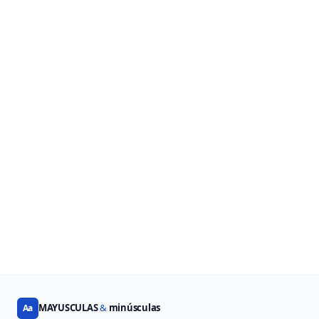
MAYUSCULAS
&
minúsculas
Aa