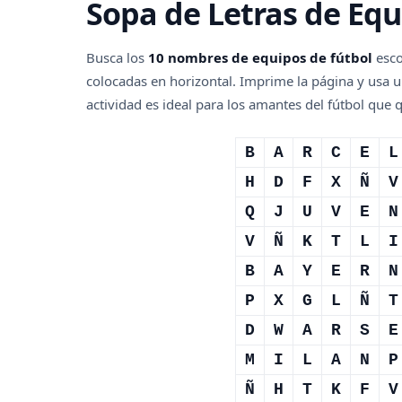
Sopa de Letras de Equ
Busca los
10 nombres de equipos de fútbol
esco
colocadas en horizontal. Imprime la página y usa u
actividad es ideal para los amantes del fútbol que 
B
A
R
C
E
L
H
D
F
X
Ñ
V
Q
J
U
V
E
N
V
Ñ
K
T
L
I
B
A
Y
E
R
N
P
X
G
L
Ñ
T
D
W
A
R
S
E
M
I
L
A
N
P
Ñ
H
T
K
F
V