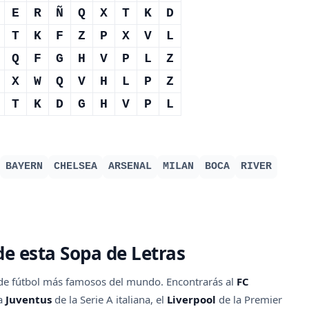
E
R
Ñ
Q
X
T
K
D
T
K
F
Z
P
X
V
L
Q
F
G
H
V
P
L
Z
X
W
Q
V
H
L
P
Z
T
K
D
G
H
V
P
L
BAYERN
CHELSEA
ARSENAL
MILAN
BOCA
RIVER
de esta Sopa de Letras
s de fútbol más famosos del mundo. Encontrarás al
FC
la
Juventus
de la Serie A italiana, el
Liverpool
de la Premier