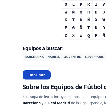
G
L
P
R
I
V
W
Ñ
Q
H
D
G
K
T
D
Ñ
X
W
F
G
Ñ
T
K
D
Z
X
W
Q
F
Ñ
Equipos a buscar:
BARCELONA
MADRID
JUVENTUS
LIVERPOOL
Imprimir
Sobre los Equipos de Fútbol 
Esta sopa de letras incluye algunos de los equipo
Barcelona
y al
Real Madrid
de la Liga Española, 