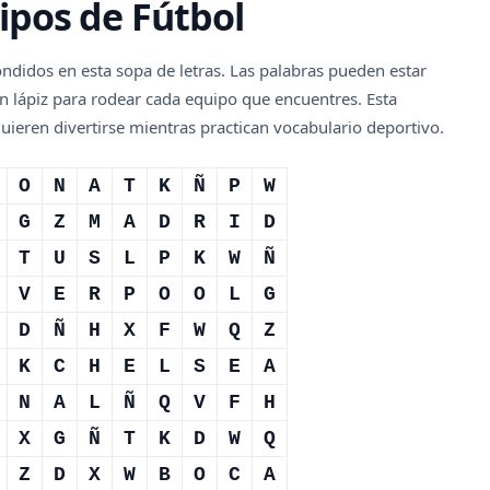
ipos de Fútbol
ndidos en esta sopa de letras. Las palabras pueden estar
n lápiz para rodear cada equipo que encuentres. Esta
quieren divertirse mientras practican vocabulario deportivo.
O
N
A
T
K
Ñ
P
W
G
Z
M
A
D
R
I
D
T
U
S
L
P
K
W
Ñ
V
E
R
P
O
O
L
G
D
Ñ
H
X
F
W
Q
Z
K
C
H
E
L
S
E
A
N
A
L
Ñ
Q
V
F
H
X
G
Ñ
T
K
D
W
Q
Z
D
X
W
B
O
C
A