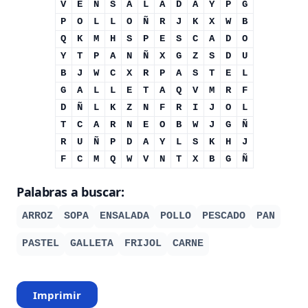
V
E
N
S
A
L
A
D
A
Y
P
G
P
O
L
L
O
Ñ
R
J
K
X
W
B
Q
K
M
H
S
P
E
S
C
A
D
O
Y
T
P
A
N
Ñ
X
G
Z
S
D
U
B
J
W
C
X
R
P
A
S
T
E
L
G
A
L
L
E
T
A
Q
V
M
R
F
D
Ñ
L
K
Z
N
F
R
I
J
O
L
T
C
A
R
N
E
O
B
W
J
G
Ñ
R
U
Ñ
P
D
A
Y
L
S
K
H
J
F
C
M
Q
W
V
N
T
X
B
G
Ñ
Palabras a buscar:
ARROZ
SOPA
ENSALADA
POLLO
PESCADO
PAN
PASTEL
GALLETA
FRIJOL
CARNE
Imprimir