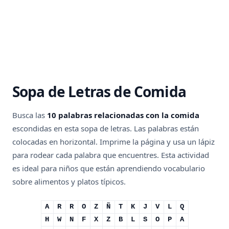
Sopa de Letras de Comida
Busca las
10 palabras relacionadas con la comida
escondidas en esta sopa de letras. Las palabras están
colocadas en horizontal. Imprime la página y usa un lápiz
para rodear cada palabra que encuentres. Esta actividad
es ideal para niños que están aprendiendo vocabulario
sobre alimentos y platos típicos.
A
R
R
O
Z
Ñ
T
K
J
V
L
Q
H
W
N
F
X
Z
B
L
S
O
P
A